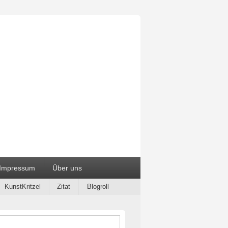
ialien
Impressum
Über uns
KunstKritzel
Zitat
Blogroll
-