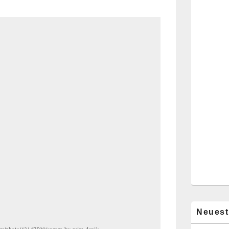
Neuest
om/photo/43147590/aurora-by-wim-denijs