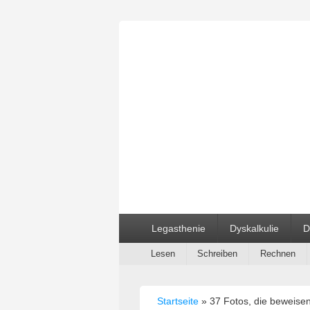
ABC und 123 L
Primäres
Legasthenie
Dyskalkulie
D
Menü
Sekundäres
Lesen
Schreiben
Rechnen
Menü
Startseite
»
37 Fotos, die beweisen