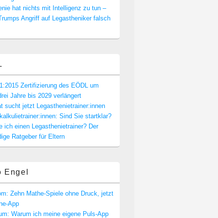
nie hat nichts mit Intelligenz zu tun –
rumps Angriff auf Legastheniker falsch
L
1:2015 Zertifizierung des EÖDL um
drei Jahre bis 2029 verlängert
t sucht jetzt Legasthenietrainer:innen
alkulietrainer:innen: Sind Sie startklar?
e ich einen Legasthenietrainer? Der
dige Ratgeber für Eltern
o Engel
m: Zehn Mathe-Spiele ohne Druck, jetzt
one-App
rum: Warum ich meine eigene Puls-App