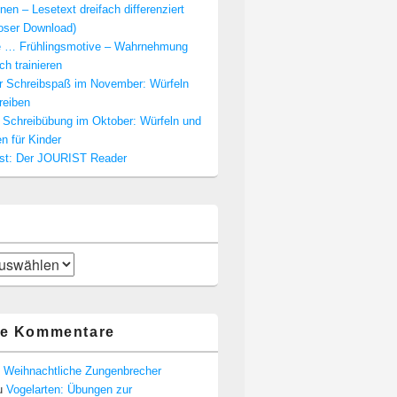
nen – Lesetext dreifach differenziert
loser Download)
e … Frühlingsmotive – Wahrnehmung
ch trainieren
er Schreibspaß im November: Würfeln
reiben
e Schreibübung im Oktober: Würfeln und
n für Kinder
est: Der JOURIST Reader
te Kommentare
u
Weihnachtliche Zungenbrecher
u
Vogelarten: Übungen zur