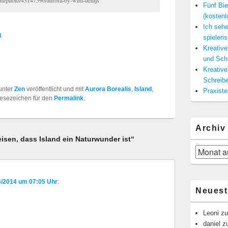
Fünf Bie
(kosten
Ich seh
n
spieleris
Kreativ
und Sch
Kreativ
Schreibe
unter
Zen
veröffentlicht und mit
Aurora Borealis
,
Island
,
Praxist
Lesezeichen für den
Permalink
.
Archiv
isen, dass Island ein Naturwunder ist“
Archiv
6/2014 um 07:05 Uhr
:
Neues
Leoni
z
daniel
z