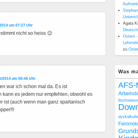
Aufmerk
Stephan
Unterric
Agata Ka
/2014 um 07:27 Uhr
:
Deutschl
stimmt nicht so heiss 😉
Ostern -
Lehrmitt
zu
Oster
Was ma
6/2014 um 08:46 Uhr
:
AFS-
en war ich schon mal da. Es ist
Arbeitsb
h kann es jedem nur empfehlen, obwohl es
Buchstabe
r ist (auch wenn man ganz spartanisch
Down
pper!!!
dyskalkulie
Feinmoto
Grund