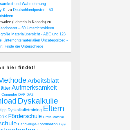
samkeit und Wahrnehmung
y K.
zu
Deutschlandposter – 50
htsideen
walec (Lehrerin in Kanada)
zu
andposter – 50 Unterrichtsideen
 große Materialübersicht - ABC und 123
el Unterrichtsmaterialien Uncategorized -
n: Finde die Unterschiede
n hier findet!
Methode
Arbeitsblatt
Aufmerksamkeit
lätter
n
Computer
DAF
DAZ
Dyskalkulie
load
Eltern
Dyskalkulietraining
tipp
Förderschule
rik
Gratis Material
schule
Hand-Auge-Koordination
I spy