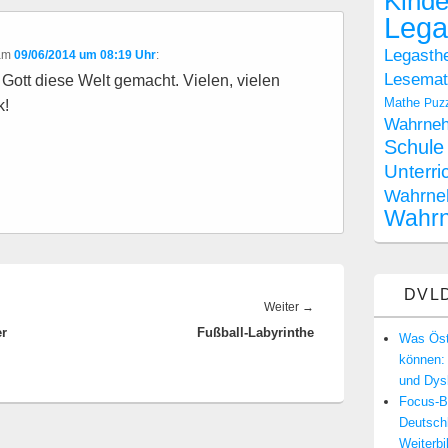
Kinde
Lega
Legasthe
am
09/06/2014 um 08:19 Uhr
:
Lesemate
Gott diese Welt gemacht. Vielen, vielen
Mathe
Puz
k!
Wahrne
Schule
Unterri
Wahrne
Wahr
DVLD
Nächster
Weiter
→
er
Fußball-Labyrinthe
Beitrag:
Was Öste
können: 
und Dysk
Focus-Be
Deutsch
Weiterbi