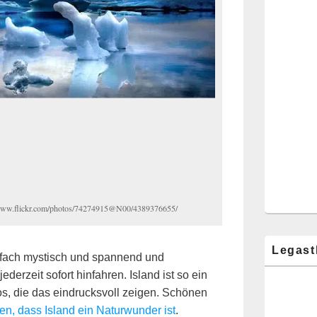
//www.flickr.com/photos/74274915@N00/4389376655/
Legast
infach mystisch und spannend und
derzeit sofort hinfahren. Island ist so ein
os, die das eindrucksvoll zeigen. Schönen
en, dass Island ein Naturwunder ist
.