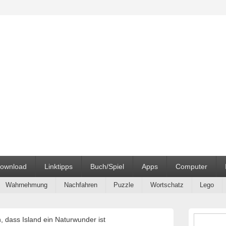
ehrmittel Unterrichtsmater
ownload
Linktipps
Buch/Spiel
Apps
Computer
Wahrnehmung
Nachfahren
Puzzle
Wortschatz
Lego
Primärer
, dass Island ein Naturwunder ist
Seitenleisten