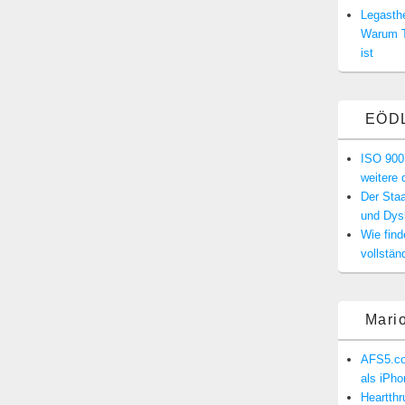
Legasthe
Warum T
ist
EÖD
ISO 900
weitere 
Der Staa
und Dysk
Wie find
vollstän
Mari
AFS5.co
als iPh
Heartth