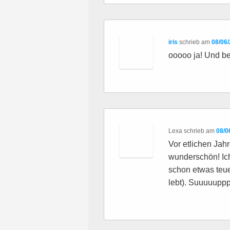
iris
schrieb
am
08/06
ooooo ja! Und be
Lexa
schrieb
am
08/0
Vor etlichen Jahr
wunderschön! Ic
schon etwas teue
lebt). Suuuuuppp