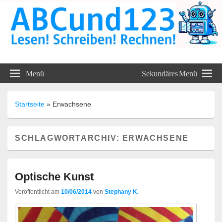
ABC und 123 Lehrmittel
Menü
Sekundäres Menü
Unterrichtsmaterialien
Startseite
»
Erwachsene
SCHLAGWORTARCHIV:
ERWACHSENE
Optische Kunst
Veröffentlicht am
10/06/2014
von
Stephany K.