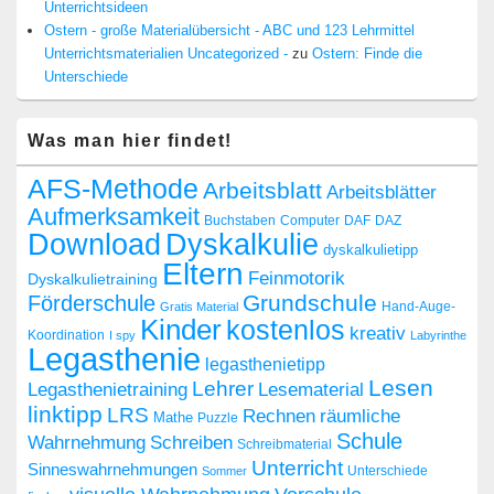
Unterrichtsideen
Ostern - große Materialübersicht - ABC und 123 Lehrmittel
Unterrichtsmaterialien Uncategorized -
zu
Ostern: Finde die
Unterschiede
Was man hier findet!
AFS-Methode
Arbeitsblatt
Arbeitsblätter
Aufmerksamkeit
Buchstaben
Computer
DAF
DAZ
Dyskalkulie
Download
dyskalkulietipp
Eltern
Feinmotorik
Dyskalkulietraining
Grundschule
Förderschule
Hand-Auge-
Gratis Material
Kinder
kostenlos
kreativ
Koordination
I spy
Labyrinthe
Legasthenie
legasthenietipp
Lesen
Lehrer
Legasthenietraining
Lesematerial
linktipp
LRS
räumliche
Rechnen
Mathe
Puzzle
Schule
Wahrnehmung
Schreiben
Schreibmaterial
Unterricht
Sinneswahrnehmungen
Sommer
Unterschiede