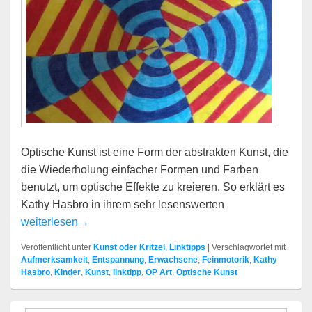
Optische Kunst ist eine Form der abstrakten Kunst, die
die Wiederholung einfacher Formen und Farben
benutzt, um optische Effekte zu kreieren. So erklärt es
Kathy Hasbro in ihrem sehr lesenswerten
Optische Kunst
weiterlesen
→
Veröffentlicht unter
Kunst oder Kritzel
,
Linktipps
|
Verschlagwortet mit
Aufmerksamkeit
,
Entspannung
,
Erwachsene
,
Feinmotorik
,
Kathy
Hasbro
,
Kinder
,
Kunst
,
linktipp
,
OP Art
,
Optische Kunst
Primärer