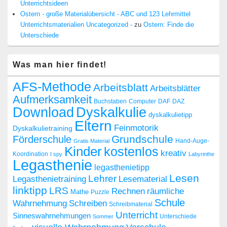
Unterrichtsideen
Ostern - große Materialübersicht - ABC und 123 Lehrmittel
Unterrichtsmaterialien Uncategorized -
zu
Ostern: Finde die
Unterschiede
Was man hier findet!
AFS-Methode
Arbeitsblatt
Arbeitsblätter
Aufmerksamkeit
Buchstaben
Computer
DAF
DAZ
Dyskalkulie
Download
dyskalkulietipp
Eltern
Feinmotorik
Dyskalkulietraining
Grundschule
Förderschule
Hand-Auge-
Gratis Material
Kinder
kostenlos
kreativ
Koordination
I spy
Labyrinthe
Legasthenie
legasthenietipp
Lesen
Lehrer
Legasthenietraining
Lesematerial
linktipp
LRS
räumliche
Rechnen
Mathe
Puzzle
Schule
Wahrnehmung
Schreiben
Schreibmaterial
Unterricht
Sinneswahrnehmungen
Sommer
Unterschiede