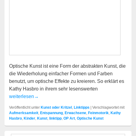
Optische Kunst ist eine Form der abstrakten Kunst, die
die Wiederholung einfacher Formen und Farben
benutzt, um optische Effekte zu kreieren. So erklärt es
Kathy Hasbro in ihrem sehr lesenswerten
Optische Kunst
weiterlesen
→
Veröffentlicht unter
Kunst oder Kritzel
,
Linktipps
|
Verschlagwortet mit
Aufmerksamkeit
,
Entspannung
,
Erwachsene
,
Feinmotorik
,
Kathy
Hasbro
,
Kinder
,
Kunst
,
linktipp
,
OP Art
,
Optische Kunst
Primärer