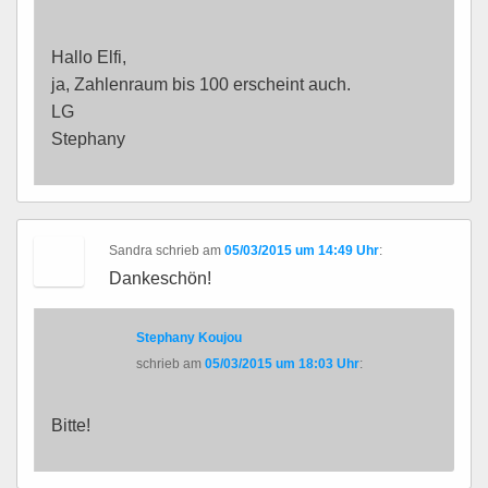
Hallo Elfi,
ja, Zahlenraum bis 100 erscheint auch.
LG
Stephany
Sandra
schrieb
am
05/03/2015 um 14:49 Uhr
:
Dankeschön!
Stephany Koujou
schrieb
am
05/03/2015 um 18:03 Uhr
:
Bitte!