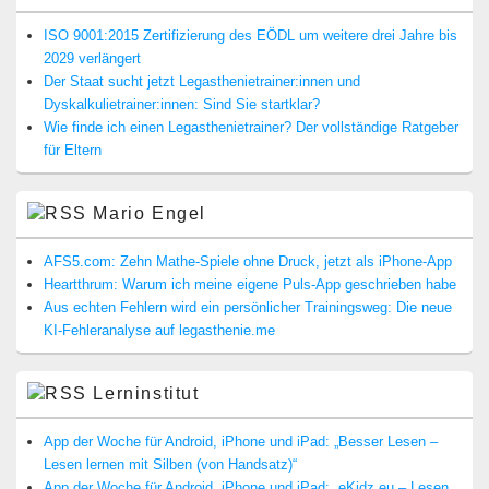
ISO 9001:2015 Zertifizierung des EÖDL um weitere drei Jahre bis
2029 verlängert
Der Staat sucht jetzt Legasthenietrainer:innen und
Dyskalkulietrainer:innen: Sind Sie startklar?
Wie finde ich einen Legasthenietrainer? Der vollständige Ratgeber
für Eltern
Mario Engel
AFS5.com: Zehn Mathe-Spiele ohne Druck, jetzt als iPhone-App
Heartthrum: Warum ich meine eigene Puls-App geschrieben habe
Aus echten Fehlern wird ein persönlicher Trainingsweg: Die neue
KI-Fehleranalyse auf legasthenie.me
Lerninstitut
App der Woche für Android, iPhone und iPad: „Besser Lesen –
Lesen lernen mit Silben (von Handsatz)“
App der Woche für Android, iPhone und iPad: „eKidz.eu – Lesen