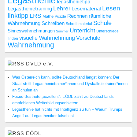
Legasthenie
legasthenietipp
Lesen
Lehrer
Legasthenietraining
Lesematerial
linktipp
LRS
räumliche
Rechnen
Mathe
Puzzle
Schule
Wahrnehmung
Schreiben
Schreibmaterial
Unterricht
Sinneswahrnehmungen
Sommer
Unterschiede
visuelle Wahrnehmung
Vorschule
finden
Wahrnehmung
DVLD e.V.
Was Österreich kann, sollte Deutschland längst können: Der
Staat stellt Legasthenietrainer*innen und Dyskalkulietrainer*innen
an Schulen an
Focus-Bestnote „exzellent“: EÖDL zählt zu Deutschlands
empfohlenen Weiterbildungsanbietern
Legasthenie hat nichts mit Intelligenz zu tun – Warum Trumps
Angriff auf Legastheniker falsch ist
EÖDL