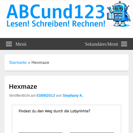
ABC und 123 Lehrmittel
Menü
Sekundäres Menü
Unterrichtsmaterialien
Startseite
»
Hexmaze
Hexmaze
Veröffentlicht am
03/09/2013
von
Stephany K.