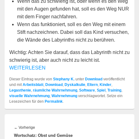
Wenn das zu schwierig ist, oder wenn es den Weg
mit den Augen gefunden hat, soll es den Weg NUR
mit dem Finger nachfahren.
Wenn das funktioniert, soll es den Weg mit einem
Stift nachzeichnen. Dabei soll das Kind versuchen,
die Wände des Labyrinths nicht zu berühren.
Wichtig: Achten Sie darauf, dass das Labyrinth nicht zu
schwierig ist, aber auch nicht zu leicht ist.
WEITERLESEN
Dieser Eintrag wurde von
Stephany K.
unter
Download
veröffentlicht
und mit
Arbeitsblatt
,
Download
,
Dyskalkulie
,
Eltern
,
Kinder
,
Legasthenie
,
räumliche Wahrnehmung
,
Software
,
Spiel
,
Training
,
visuelle Wahrnehmung
,
Wahrnehmung
verschlagwortet. Setze ein
Lesezeichen für den
Permalink
.
Beitragsnavigation
Vorheriger
←
Vorherige
Wortschatz: Obst und Gemüse
Beitrag: