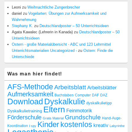
Leoni
zu
Weihnachtliche Zungenbrecher
daniel
zu
Vogelarten: Übungen zur Aufmerksamkeit und
Wahrnehmung
Stephany K.
zu
Deutschlandposter – 50 Unterrichtsideen
Agata Kawalec (Lehrerin in Kanada)
zu
Deutschlandposter – 50
Unterrichtsideen
Ostern - große Materialübersicht - ABC und 123 Lehrmittel
Unterrichtsmaterialien Uncategorized -
zu
Ostern: Finde die
Unterschiede
Was man hier findet!
AFS-Methode
Arbeitsblatt
Arbeitsblätter
Aufmerksamkeit
Buchstaben
Computer
DAF
DAZ
Dyskalkulie
Download
dyskalkulietipp
Eltern
Feinmotorik
Dyskalkulietraining
Grundschule
Förderschule
Hand-Auge-
Gratis Material
Kinder
kostenlos
kreativ
Koordination
I spy
Labyrinthe