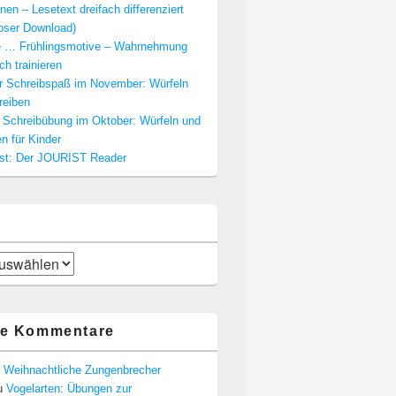
nen – Lesetext dreifach differenziert
loser Download)
e … Frühlingsmotive – Wahrnehmung
ch trainieren
er Schreibspaß im November: Würfeln
reiben
e Schreibübung im Oktober: Würfeln und
n für Kinder
est: Der JOURIST Reader
te Kommentare
u
Weihnachtliche Zungenbrecher
u
Vogelarten: Übungen zur