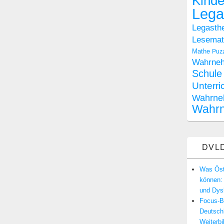
Kinde
Lega
Legasthe
Lesemate
Mathe
Puz
Wahrne
Schule
Unterri
Wahrne
Wahr
DVLD
Was Öste
können: 
und Dysk
Focus-Be
Deutsch
Weiterbi