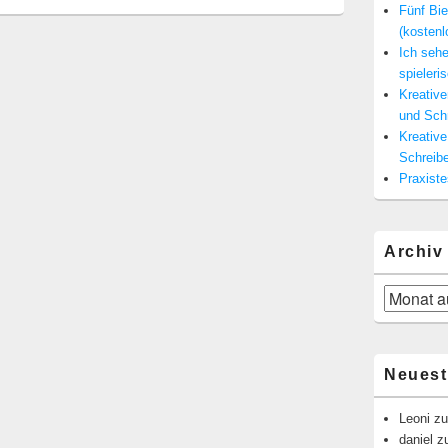
Fünf Bie
(kosten
Ich seh
spieleris
Kreativ
und Sch
Kreativ
Schreibe
Praxist
Archiv
Archiv
Neues
Leoni
z
daniel
z