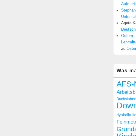
Aufmerk
Stephan
Unterric
Agata Ka
Deutschl
Ostern -
Lehrmitt
zu
Oster
Was ma
AFS-
Arbeitsb
Buchstabe
Down
dyskalkulie
Feinmoto
Grund