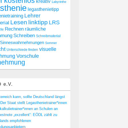
r
kostenlos
kreativ
Labyrinthe
sthenie
legasthenietipp
Lehrer
nietraining
Lesen
linktipp
LRS
rial
räumliche
Rechnen
zle
hmung
Schreiben
Schreibmaterial
Sinneswahrnehmungen
Sommer
cht
visuelle
Unterschiede finden
hmung
Vorschule
nehmung
 e.V.
rreich kann, sollte Deutschland längst
Der Staat stellt Legasthenietrainer*innen
alkulietrainer*innen an Schulen an
stnote „exzellent“: EÖDL zählt zu
lands empfohlenen
ldungsanbietern