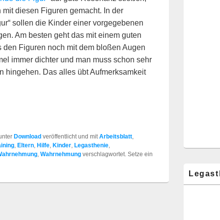
mit diesen Figuren gemacht. In der
ur“ sollen die Kinder einer vorgegebenen
gen. Am besten geht das mit einem guten
s den Figuren noch mit dem bloßen Augen
mel immer dichter und man muss schon sehr
n hingehen. Das alles übt Aufmerksamkeit
unter
Download
veröffentlicht und mit
Arbeitsblatt
,
aining
,
Eltern
,
Hilfe
,
Kinder
,
Legasthenie
,
 Wahrnehmung
,
Wahrnehmung
verschlagwortet. Setze ein
Legast