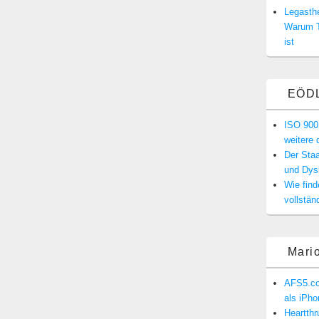
Legasthe
Warum T
ist
EÖD
ISO 900
weitere 
Der Staa
und Dysk
Wie find
vollstän
Mari
AFS5.co
als iPh
Heartth