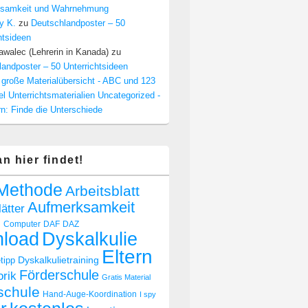
samkeit und Wahrnehmung
y K.
zu
Deutschlandposter – 50
htsideen
walec (Lehrerin in Kanada)
zu
andposter – 50 Unterrichtsideen
 große Materialübersicht - ABC und 123
el Unterrichtsmaterialien Uncategorized -
n: Finde die Unterschiede
n hier findet!
Methode
Arbeitsblatt
Aufmerksamkeit
lätter
n
Computer
DAF
DAZ
Dyskalkulie
load
Eltern
Dyskalkulietraining
tipp
Förderschule
rik
Gratis Material
schule
Hand-Auge-Koordination
I spy