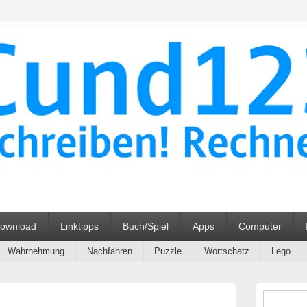
ehrmittel Unterrichtsmater
ownload
Linktipps
Buch/Spiel
Apps
Computer
Wahrnehmung
Nachfahren
Puzzle
Wortschatz
Lego
Primärer
Seitenleisten