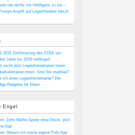
nie hat nichts mit Intelligenz zu tun –
rumps Angriff auf Legastheniker falsch
L
1:2015 Zertifizierung des EÖDL um
drei Jahre bis 2029 verlängert
t sucht jetzt Legasthenietrainer:innen
alkulietrainer:innen: Sind Sie startklar?
e ich einen Legasthenietrainer? Der
dige Ratgeber für Eltern
o Engel
m: Zehn Mathe-Spiele ohne Druck, jetzt
one-App
rum: Warum ich meine eigene Puls-App