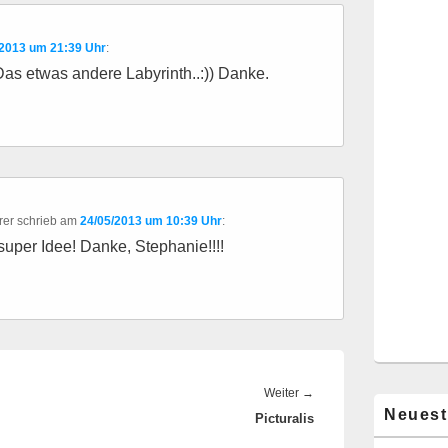
/2013 um 21:39 Uhr
:
.Das etwas andere Labyrinth..:)) Danke.
rer
schrieb
am
24/05/2013 um 10:39 Uhr
:
super Idee! Danke, Stephanie!!!!
Nächster
Weiter
→
Neuest
Picturalis
Beitrag: