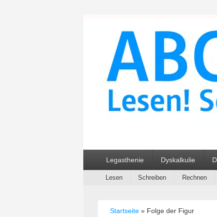
ABC und 123 L
Primäres
Legasthenie
Dyskalkulie
D
Menü
Sekundäres
Lesen
Schreiben
Rechnen
Menü
Startseite
»
Folge der Figur