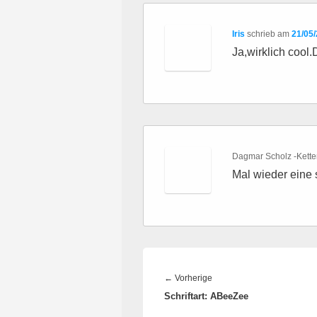
Iris
schrieb
am
21/05
Ja,wirklich cool
Dagmar Scholz -Kette
Mal wieder eine 
Beitragsnavigation
Vorheriger
←
Vorherige
Schriftart: ABeeZee
Beitrag: