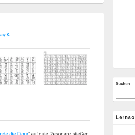
Widgetberei
any K.
Suchen
Lernso
inde die Figur
“ auf gute Resonanz stießen,