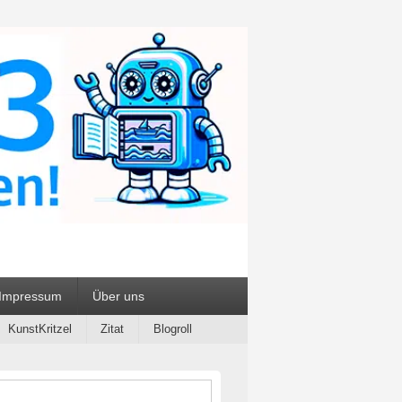
ialien
Impressum
Über uns
KunstKritzel
Zitat
Blogroll
-