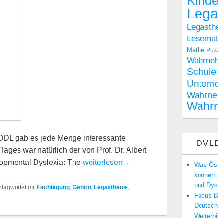
Kinde
Lega
Legasthe
Lesemate
Mathe
Puz
Wahrne
Schule
Unterri
Wahrne
Wahr
ÖDL gab es jede Menge interessante
DVLD
Tages war natürlich der von Prof. Dr. Albert
Aktuelle Biologie der Legasthenie: wa
opmental Dyslexia: The
weiterlesen
→
Was Öste
können: 
und Dysk
hlagwortet mit
Fachtagung
,
Gehirn
,
Legasthenie
,
Focus-Be
Deutsch
Weiterbi