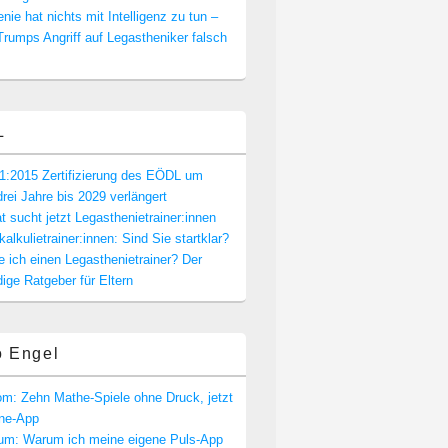
nie hat nichts mit Intelligenz zu tun –
rumps Angriff auf Legastheniker falsch
L
1:2015 Zertifizierung des EÖDL um
drei Jahre bis 2029 verlängert
t sucht jetzt Legasthenietrainer:innen
alkulietrainer:innen: Sind Sie startklar?
e ich einen Legasthenietrainer? Der
dige Ratgeber für Eltern
o Engel
m: Zehn Mathe-Spiele ohne Druck, jetzt
one-App
rum: Warum ich meine eigene Puls-App