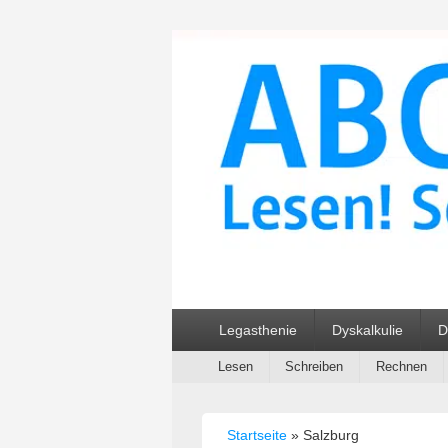
ABC und 123 L
Primäres
Legasthenie
Dyskalkulie
D
Menü
Sekundäres
Lesen
Schreiben
Rechnen
Menü
Startseite
»
Salzburg