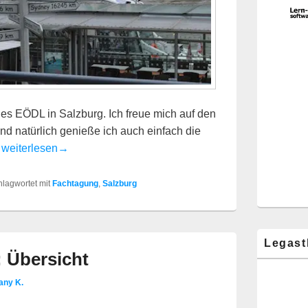
des EÖDL in Salzburg. Ich freue mich auf den
nd natürlich genieße ich auch einfach die
Es ist wieder so weit!
s
weiterlesen
→
hlagwortet mit
Fachtagung
,
Salzburg
Legast
 Übersicht
any K.