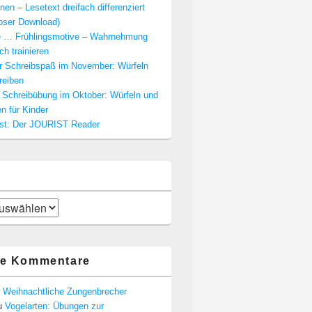
nen – Lesetext dreifach differenziert
loser Download)
e … Frühlingsmotive – Wahrnehmung
ch trainieren
er Schreibspaß im November: Würfeln
reiben
e Schreibübung im Oktober: Würfeln und
n für Kinder
est: Der JOURIST Reader
te Kommentare
u
Weihnachtliche Zungenbrecher
u
Vogelarten: Übungen zur