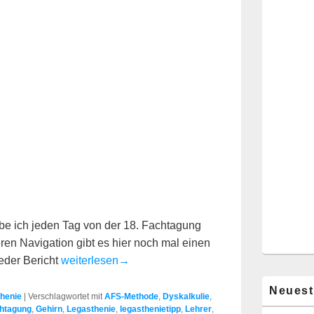
e ich jeden Tag von der 18. Fachtagung
ren Navigation gibt es hier noch mal einen
Fachtagung 2012: Übersicht
Jeder Bericht
weiterlesen
→
Neuest
henie
|
Verschlagwortet mit
AFS-Methode
,
Dyskalkulie
,
htagung
,
Gehirn
,
Legasthenie
,
legasthenietipp
,
Lehrer
,