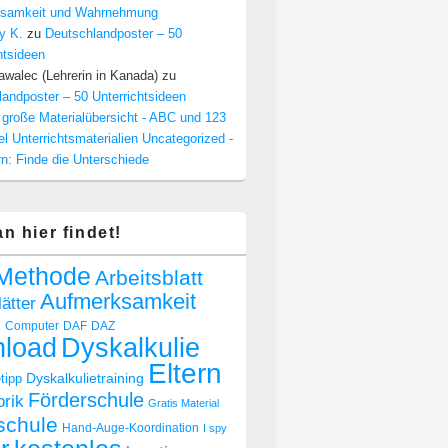
samkeit und Wahrnehmung
y K.
zu
Deutschlandposter – 50
htsideen
walec (Lehrerin in Kanada)
zu
andposter – 50 Unterrichtsideen
 große Materialübersicht - ABC und 123
el Unterrichtsmaterialien Uncategorized -
n: Finde die Unterschiede
n hier findet!
Methode
Arbeitsblatt
Aufmerksamkeit
lätter
n
Computer
DAF
DAZ
Dyskalkulie
load
Eltern
Dyskalkulietraining
tipp
Förderschule
rik
Gratis Material
schule
Hand-Auge-Koordination
I spy