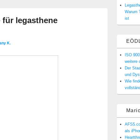
Legasthe
Warum T
 für legasthene
ist
EÖD
any K.
ISO 900
weitere 
Der Staa
und Dysk
Wie find
vollstän
Mari
AFS5.co
als iPh
Heartth