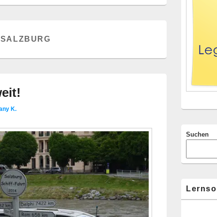
Widgetberei
:
SALZBURG
eit!
any K.
Suchen
Lernso