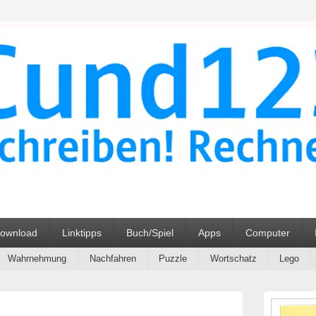
ehrmittel Unterrichtsmater
ownload
Linktipps
Buch/Spiel
Apps
Computer
Wahrnehmung
Nachfahren
Puzzle
Wortschatz
Lego
Primärer
Seitenleisten