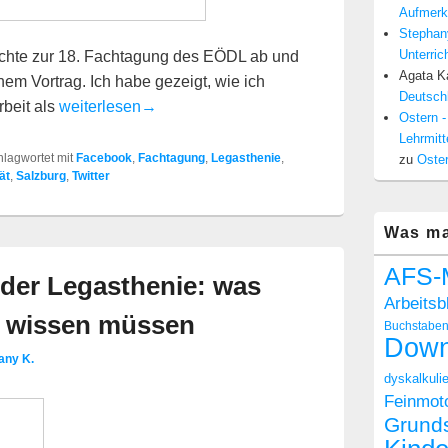
Aufmerk
Stephan
Unterric
ichte zur 18. Fachtagung des EÖDL ab und
Agata Ka
em Vortrag. Ich habe gezeigt, wie ich
Deutschl
Soziale Netzwerke für Trainer
rbeit als
weiterlesen
→
Ostern -
Lehrmitt
hlagwortet mit
Facebook
,
Fachtagung
,
Legasthenie
,
zu
Oster
ät
,
Salzburg
,
Twitter
Was ma
AFS-
 der Legasthenie: was
Arbeitsb
n wissen müssen
Buchstabe
Down
any K.
dyskalkulie
Feinmoto
Grund