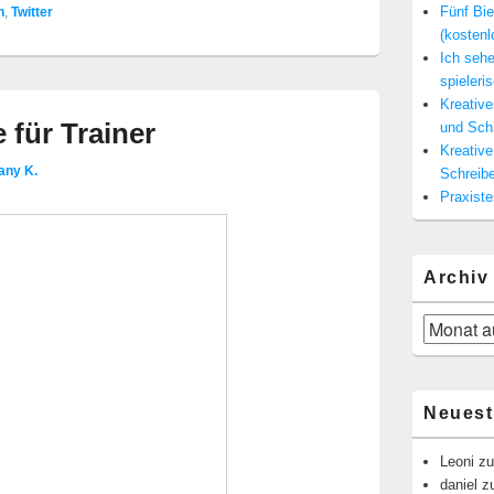
Fünf Bie
n
,
Twitter
(kosten
Ich seh
spieleris
Kreativ
 für Trainer
und Sch
Kreativ
any K.
Schreibe
Praxist
Archiv
Archiv
Neues
Leoni
z
daniel
z