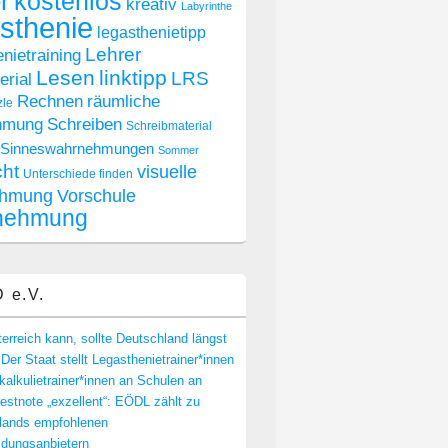
r
kostenlos
kreativ
Labyrinthe
sthenie
legasthenietipp
Lehrer
nietraining
Lesen
linktipp
LRS
rial
räumliche
Rechnen
zle
hmung
Schreiben
Schreibmaterial
Sinneswahrnehmungen
Sommer
cht
visuelle
Unterschiede finden
hmung
Vorschule
nehmung
 e.V.
s Lehrer und Eltern wissen müssen
rreich kann, sollte Deutschland längst
Der Staat stellt Legasthenietrainer*innen
alkulietrainer*innen an Schulen an
stnote „exzellent“: EÖDL zählt zu
lands empfohlenen
ldungsanbietern