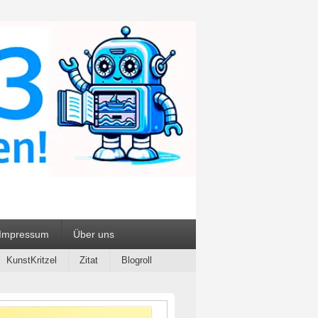
ialien
Impressum
Über uns
KunstKritzel
Zitat
Blogroll
-