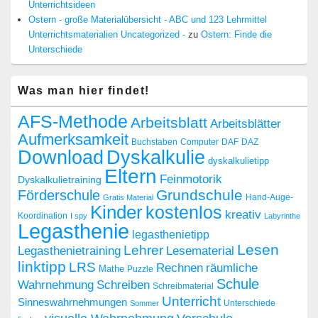
Unterrichtsideen
Ostern - große Materialübersicht - ABC und 123 Lehrmittel
Unterrichtsmaterialien Uncategorized -
zu
Ostern: Finde die
Unterschiede
Was man hier findet!
AFS-Methode
Arbeitsblatt
Arbeitsblätter
Aufmerksamkeit
Buchstaben
Computer
DAF
DAZ
Dyskalkulie
Download
dyskalkulietipp
Eltern
Feinmotorik
Dyskalkulietraining
Grundschule
Förderschule
Hand-Auge-
Gratis Material
Kinder
kostenlos
kreativ
Koordination
I spy
Labyrinthe
Legasthenie
legasthenietipp
Lesen
Lehrer
Legasthenietraining
Lesematerial
linktipp
LRS
räumliche
Rechnen
Mathe
Puzzle
Schule
Wahrnehmung
Schreiben
Schreibmaterial
Unterricht
Sinneswahrnehmungen
Sommer
Unterschiede