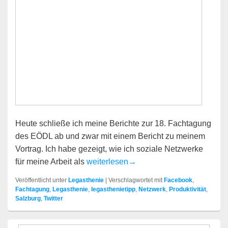
Heute schließe ich meine Berichte zur 18. Fachtagung
des EÖDL ab und zwar mit einem Bericht zu meinem
Vortrag. Ich habe gezeigt, wie ich soziale Netzwerke
Soziale Netzwerke für Trainer
für meine Arbeit als
weiterlesen
→
Veröffentlicht unter
Legasthenie
|
Verschlagwortet mit
Facebook
,
Fachtagung
,
Legasthenie
,
legasthenietipp
,
Netzwerk
,
Produktivität
,
Salzburg
,
Twitter
Primärer