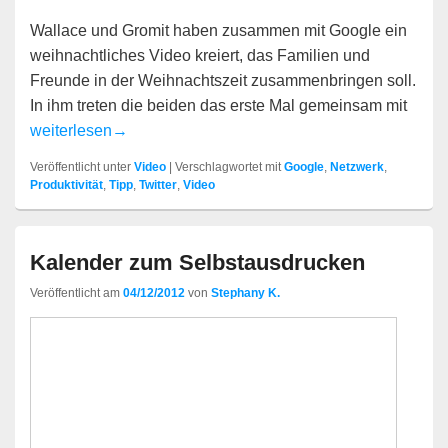
Wallace und Gromit haben zusammen mit Google ein
weihnachtliches Video kreiert, das Familien und
Freunde in der Weihnachtszeit zusammenbringen soll.
In ihm treten die beiden das erste Mal gemeinsam mit
Weihnachten mit Wallace und Gromit
weiterlesen
→
Veröffentlicht unter
Video
|
Verschlagwortet mit
Google
,
Netzwerk
,
Produktivität
,
Tipp
,
Twitter
,
Video
Kalender zum Selbstausdrucken
Veröffentlicht am
04/12/2012
von
Stephany K.