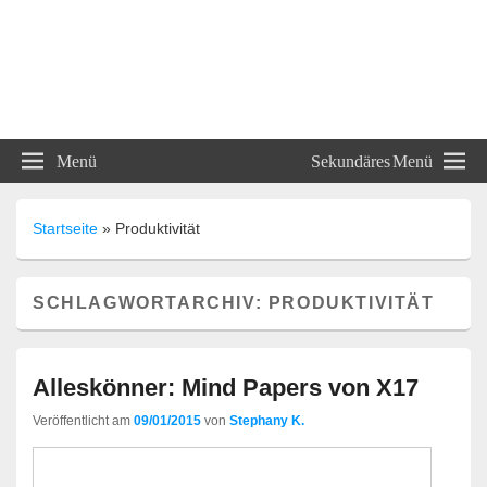
ABC und 123 Lehrmittel
Menü
Sekundäres Menü
Unterrichtsmaterialien
Startseite
»
Produktivität
SCHLAGWORTARCHIV:
PRODUKTIVITÄT
Alleskönner: Mind Papers von X17
Veröffentlicht am
09/01/2015
von
Stephany K.