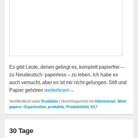
Es gibt Leute, denen gelingt es, komplett papierfrei –
zu Neudeutsch: paperless – zu leben. Ich habe es
auch versucht, aber es ist mir nicht gelungen. Stift und
Alleskönner: Mind Papers von X17
Papier gehören
weiterlesen
→
Veröffentlicht unter
Produktiv
|
Verschlagwortet mit
Alleskönner
,
Mind
papers
,
Organisation
,
produktiv
,
Produktivität
,
X17
30 Tage