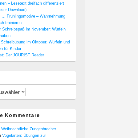
nen – Lesetext dreifach differenziert
loser Download)
e … Frühlingsmotive – Wahrnehmung
ch trainieren
er Schreibspaß im November: Würfeln
reiben
e Schreibübung im Oktober: Würfeln und
n für Kinder
est: Der JOURIST Reader
te Kommentare
u
Weihnachtliche Zungenbrecher
u
Vogelarten: Übungen zur