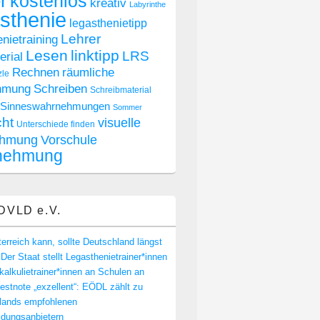
r
kostenlos
kreativ
Labyrinthe
sthenie
legasthenietipp
Lehrer
nietraining
Lesen
linktipp
LRS
rial
räumliche
Rechnen
zle
hmung
Schreiben
Schreibmaterial
Sinneswahrnehmungen
Sommer
cht
visuelle
Unterschiede finden
hmung
Vorschule
nehmung
DVLD e.V.
rreich kann, sollte Deutschland längst
Der Staat stellt Legasthenietrainer*innen
alkulietrainer*innen an Schulen an
stnote „exzellent“: EÖDL zählt zu
lands empfohlenen
ldungsanbietern