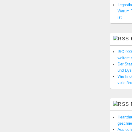
Legasthe
Warum T
ist
ISO 900
weitere 
Der Staa
und Dysk
Wie find
vollstän
Heartth
geschri
Aus echt