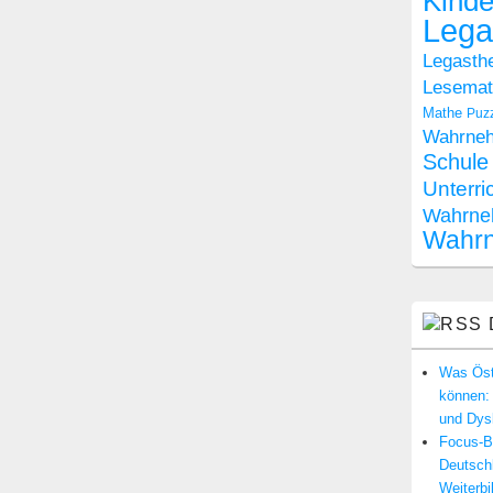
Kinde
Lega
Legasthe
Lesemate
Mathe
Puz
Wahrne
Schule
Unterri
Wahrne
Wahr
Was Öste
können: 
und Dysk
Focus-Be
Deutsch
Weiterbi