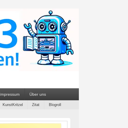
ialien
Impressum
Über uns
KunstKritzel
Zitat
Blogroll
-