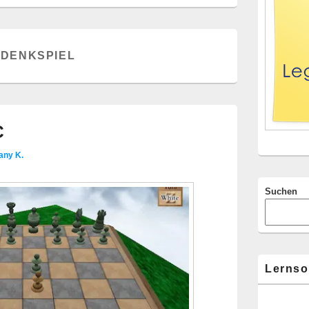
Widgetberei
:
DENKSPIEL
C
any K.
Suchen
Lernso