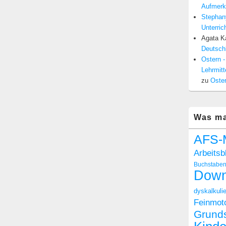
Aufmerk
Stephan
Unterric
Agata Ka
Deutschl
Ostern -
Lehrmitt
zu
Oster
Was ma
AFS-
Arbeitsb
Buchstabe
Down
dyskalkulie
Feinmoto
Grund