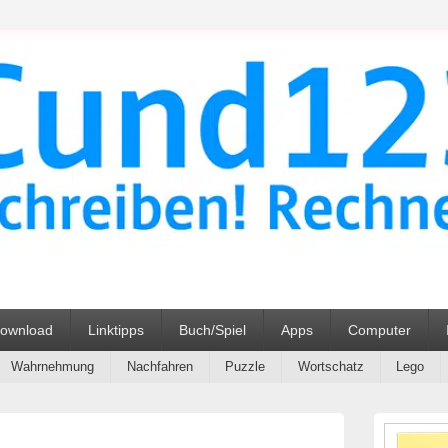
ehrmittel Unterrichtsmater
ownload
Linktipps
Buch/Spiel
Apps
Computer
Wahrnehmung
Nachfahren
Puzzle
Wortschatz
Lego
Primärer
Seitenleisten