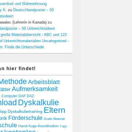
samkeit und Wahrnehmung
y K.
zu
Deutschlandposter – 50
htsideen
walec (Lehrerin in Kanada)
zu
andposter – 50 Unterrichtsideen
 große Materialübersicht - ABC und 123
el Unterrichtsmaterialien Uncategorized -
n: Finde die Unterschiede
n hier findet!
Methode
Arbeitsblatt
Aufmerksamkeit
lätter
n
Computer
DAF
DAZ
Dyskalkulie
load
Eltern
Dyskalkulietraining
tipp
Förderschule
rik
Gratis Material
schule
Hand-Auge-Koordination
I spy