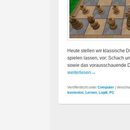
Heute stellen wir klassische 
spielen lassen, vor: Schach u
sowie das vorausschauende De
Denkspiele am PC
weiterlesen
→
Veröffentlicht unter
Computer
|
Verschla
kostenlos
,
Lernen
,
Logik
,
PC