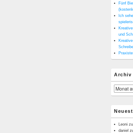
Fünf Bie
(kosten
Ich seh
spieleris
Kreativ
und Sch
Kreativ
Schreibe
Praxist
Archiv
Archiv
Neues
Leoni
z
daniel
z