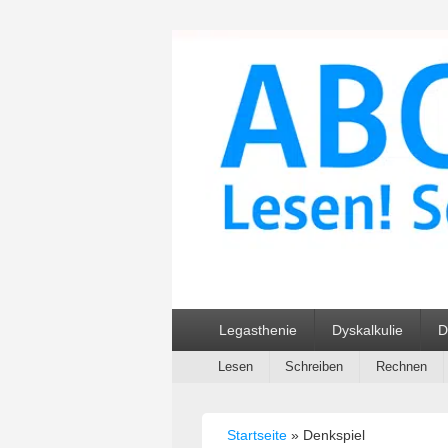
ABC und 123 L
Primäres
Legasthenie
Dyskalkulie
D
Menü
Sekundäres
Lesen
Schreiben
Rechnen
Menü
Startseite
»
Denkspiel