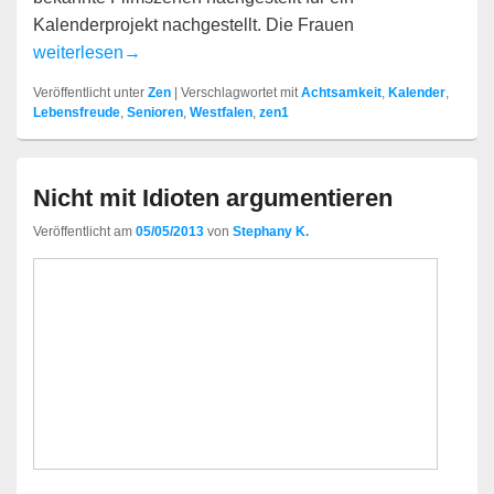
Kalenderprojekt nachgestellt. Die Frauen
Fröhliche Senioren
weiterlesen
→
Veröffentlicht unter
Zen
|
Verschlagwortet mit
Achtsamkeit
,
Kalender
,
Lebensfreude
,
Senioren
,
Westfalen
,
zen1
Nicht mit Idioten argumentieren
Veröffentlicht am
05/05/2013
von
Stephany K.