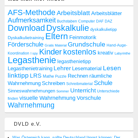
AFS-Methode
Arbeitsblatt
Arbeitsblätter
Aufmerksamkeit
Buchstaben
Computer
DAF
DAZ
Dyskalkulie
Download
dyskalkulietipp
Eltern
Feinmotorik
Dyskalkulietraining
Grundschule
Förderschule
Hand-Auge-
Gratis Material
Kinder
kostenlos
kreativ
Koordination
I spy
Labyrinthe
Legasthenie
legasthenietipp
Lesen
Lehrer
Legasthenietraining
Lesematerial
linktipp
LRS
räumliche
Rechnen
Mathe
Puzzle
Schule
Wahrnehmung
Schreiben
Schreibmaterial
Unterricht
Sinneswahrnehmungen
Sommer
Unterschiede
visuelle Wahrnehmung
Vorschule
finden
Wahrnehmung
DVLD e.V.
Was Österreich kann, sollte Deutschland längst können: Der