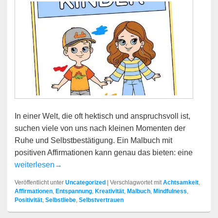
In einer Welt, die oft hektisch und anspruchsvoll ist,
suchen viele von uns nach kleinen Momenten der
Ruhe und Selbstbestätigung. Ein Malbuch mit
positiven Affirmationen kann genau das bieten: eine
Ein Malbuch voller Kraft: Affirmationen zum Ausmalen
weiterlesen
→
Veröffentlicht unter
Uncategorized
|
Verschlagwortet mit
Achtsamkeit
,
Affirmationen
,
Entspannung
,
Kreativität
,
Malbuch
,
Mindfulness
,
Positivität
,
Selbstliebe
,
Selbstvertrauen