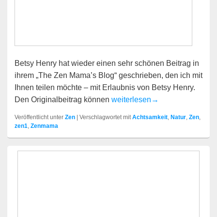
Betsy Henry hat wieder einen sehr schönen Beitrag in
ihrem „The Zen Mama’s Blog“ geschrieben, den ich mit
Ihnen teilen möchte – mit Erlaubnis von Betsy Henry.
Heute wird ein richtig guter Ta
Den Originalbeitrag können
weiterlesen
→
Veröffentlicht unter
Zen
|
Verschlagwortet mit
Achtsamkeit
,
Natur
,
Zen
,
zen1
,
Zenmama
Primärer
Seitenleisten-
Widgetbereich