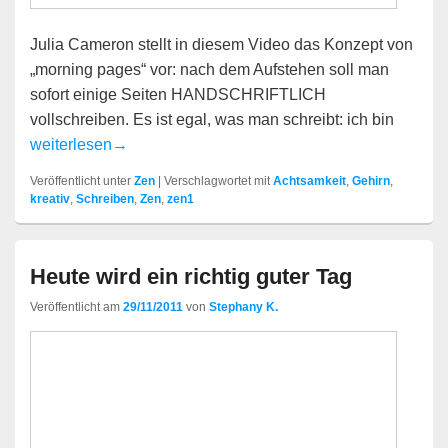
Julia Cameron stellt in diesem Video das Konzept von
„morning pages“ vor: nach dem Aufstehen soll man
sofort einige Seiten HANDSCHRIFTLICH
vollschreiben. Es ist egal, was man schreibt: ich bin
Morgens schreiben
weiterlesen
→
Veröffentlicht unter
Zen
|
Verschlagwortet mit
Achtsamkeit
,
Gehirn
,
kreativ
,
Schreiben
,
Zen
,
zen1
Heute wird ein richtig guter Tag
Veröffentlicht am
29/11/2011
von
Stephany K.