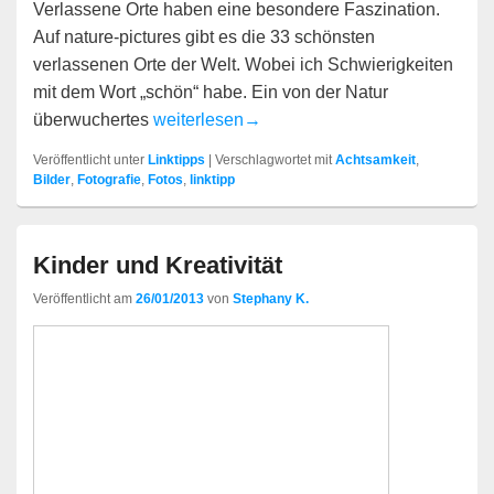
Verlassene Orte haben eine besondere Faszination.
Auf nature-pictures gibt es die 33 schönsten
verlassenen Orte der Welt. Wobei ich Schwierigkeiten
mit dem Wort „schön“ habe. Ein von der Natur
Verlassene Orte
überwuchertes
weiterlesen
→
Veröffentlicht unter
Linktipps
|
Verschlagwortet mit
Achtsamkeit
,
Bilder
,
Fotografie
,
Fotos
,
linktipp
Kinder und Kreativität
Veröffentlicht am
26/01/2013
von
Stephany K.