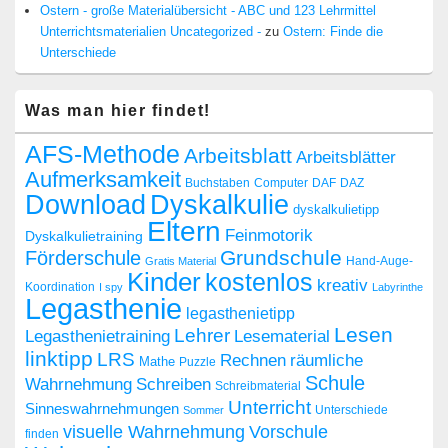
Ostern - große Materialübersicht - ABC und 123 Lehrmittel
Unterrichtsmaterialien Uncategorized -
zu
Ostern: Finde die
Unterschiede
Was man hier findet!
AFS-Methode
Arbeitsblatt
Arbeitsblätter
Aufmerksamkeit
Buchstaben
Computer
DAF
DAZ
Dyskalkulie
Download
dyskalkulietipp
Eltern
Feinmotorik
Dyskalkulietraining
Grundschule
Förderschule
Hand-Auge-
Gratis Material
Kinder
kostenlos
kreativ
Koordination
I spy
Labyrinthe
Legasthenie
legasthenietipp
Lesen
Lehrer
Legasthenietraining
Lesematerial
linktipp
LRS
räumliche
Rechnen
Mathe
Puzzle
Schule
Wahrnehmung
Schreiben
Schreibmaterial
Unterricht
Sinneswahrnehmungen
Sommer
Unterschiede
visuelle Wahrnehmung
Vorschule
finden