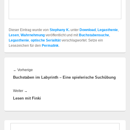
Dieser Eintrag wurde von
Stephany K.
unter
Download
,
Legasthenie
,
Lesen
,
Wahrnehmung
veröffentlicht und mit
Buchstabensuche
,
Legasthenie
,
optische Serialität
verschlagwortet. Setze ein
Lesezeichen für den
Permalink
.
Beitragsnavigation
Vorheriger
←
Vorherige
Buchstaben im Labyrinth – Eine spielerische Suchübung
Beitrag:
Nächster
Weiter
→
Lesen mit Finki
Beitrag:
Primärer
Seitenleisten-