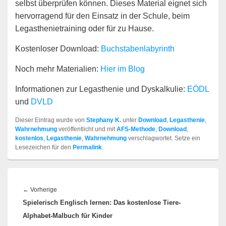
selbst überprüfen können. Dieses Material eignet sich
hervorragend für den Einsatz in der Schule, beim
Legasthenietraining oder für zu Hause.
Kostenloser Download:
Buchstabenlabyrinth
Noch mehr Materialien:
Hier im Blog
Informationen zur Legasthenie und Dyskalkulie:
EÖDL
und
DVLD
Dieser Eintrag wurde von
Stephany K.
unter
Download
,
Legasthenie
,
Wahrnehmung
veröffentlicht und mit
AFS-Methode
,
Download
,
kostenlos
,
Legasthenie
,
Wahrnehmung
verschlagwortet. Setze ein
Lesezeichen für den
Permalink
.
Beitragsnavigation
Vorheriger
←
Vorherige
Spielerisch Englisch lernen: Das kostenlose Tiere-
Beitrag:
Alphabet-Malbuch für Kinder