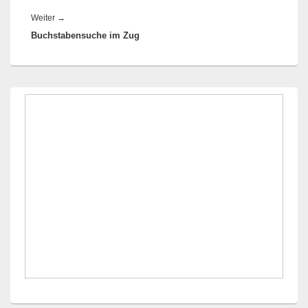
Nächster
Weiter
→
Buchstabensuche im Zug
Beitrag:
Primärer
Seitenleisten-
Widgetbereich